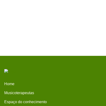
Mantenha-me logado
Cadastrar
Esqueceu sua senha?
Home
Musicoterapeutas
Espaço do conhecimento