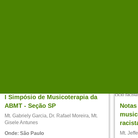
Music
Mt. Marcella Balbino Stenico
experi
Onde: Online
Mt. Mari
Quando: 05/05/2026
Onde: O
Quando:
EVENTO REALIZADO
EVEN
I Simpósio de Musicoterapia da
ABMT - Seção SP
Notas 
music
Mt. Gabriely Garcia, Dr. Rafael Moreira, Mt.
racist
Gisele Antunes
Mt. Jef
Onde: São Paulo