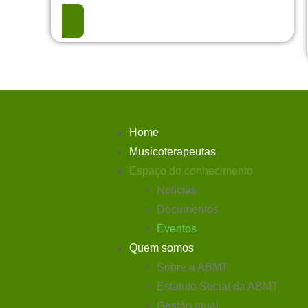
EVENTO REALIZADO
Home
Musicoterapeutas
Espaço do conhecimento
Notícias
Documentos
Eventos
Quem somos
Sobre a ABMT
Estatuto Social da ABMT
Gestão atual