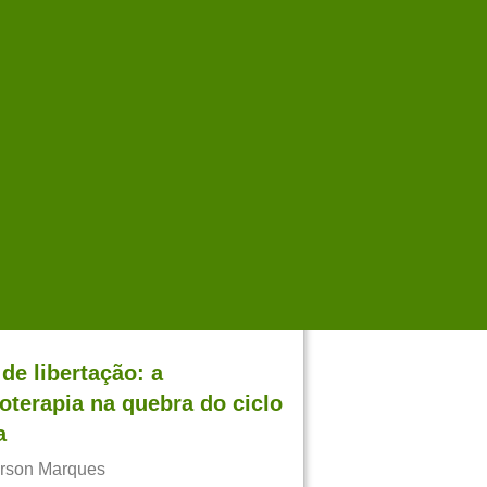
oterapeutas: uma
ência teórico- vivencial
na Passarelli
n-line
 12/09/2025
TO REALIZADO
de libertação: a
oterapia na quebra do ciclo
a
ferson Marques