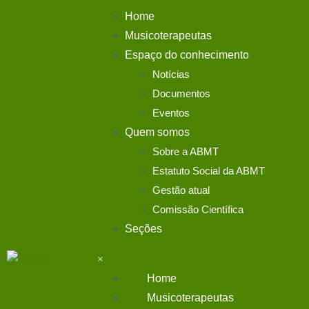
Home
Musicoterapeutas
Espaço do conhecimento
Notícias
Documentos
Eventos da ABMT
Eventos
Quem somos
Sobre a ABMT
Nessa página você encontrará a lista de eventos futuros
Estatuto Social da ABMT
Gestão atual
Comissão Científica
Seções
×
Fundamentos da musicoterpia
Home
Mt. Camilla Gonçalves
Musicoterapeutas