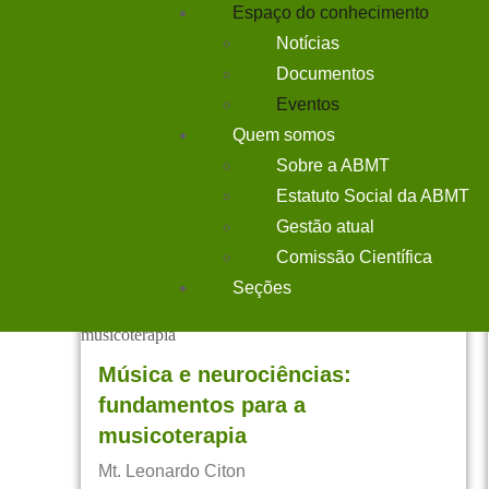
Espaço do conhecimento
Onde: Online
Quando: 18/03/2026
Notícias
Documentos
Eventos
EVENTO REALIZADO
Quem somos
Sobre a ABMT
Estatuto Social da ABMT
Gestão atual
Comissão Científica
Seções
Música e neurociências:
fundamentos para a
musicoterapia
Mt. Leonardo Citon