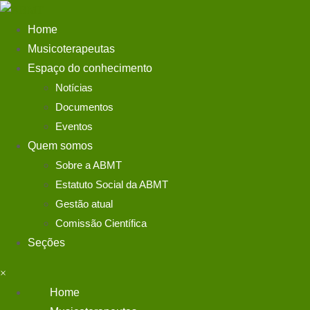
Home
Musicoterapeutas
Espaço do conhecimento
Notícias
Home
Documentos
Musicoterapeutas
Eventos
Espaço do conhecimento
Quem somos
Notícias
Sobre a ABMT
Documentos
Estatuto Social da ABMT
Eventos
Gestão atual
Quem somos
Comissão Científica
Sobre a ABMT
Seções
Estatuto Social da ABMT
Gestão atual
×
Comissão Científica
Home
Seções